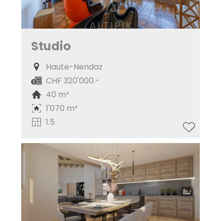
Studio
Haute-Nendaz
CHF 320'000.-
40 m²
1'070 m²
1.5