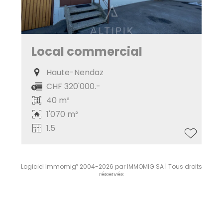
Local commercial
Haute-Nendaz
CHF 320'000.-
40 m²
1'070 m²
1.5
®
Logiciel Immomig
2004-2026 par IMMOMIG SA | Tous droits
réservés